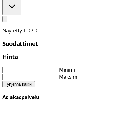
Näytetty
1
-
0
/
0
Suodattimet
Hinta
Minimi
Maksimi
Tyhjennä kaikki
Asiakaspalvelu