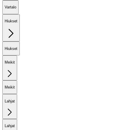
Vartalo
Hiukset
Hiukset
Meikit
Meikit
Lahjat
Lahjat