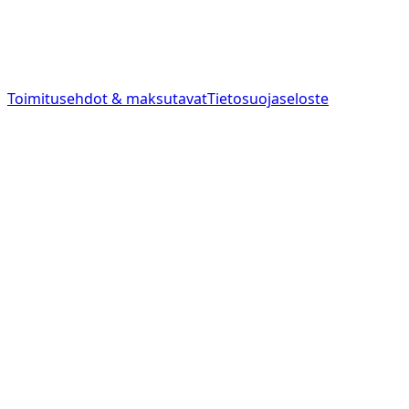
Toimitusehdot & maksutavat
Tietosuojaseloste