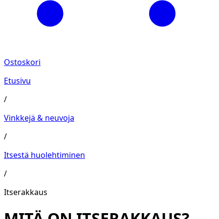
Ostoskori
Etusivu
/
Vinkkejä & neuvoja
/
Itsestä huolehtiminen
/
Itserakkaus
MITÄ ON ITSERAKKAUS?