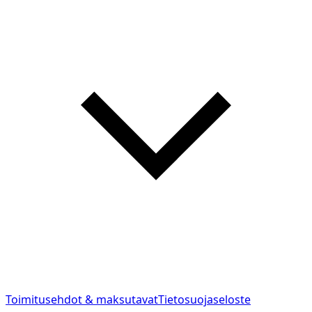
Toimitusehdot & maksutavat
Tietosuojaseloste