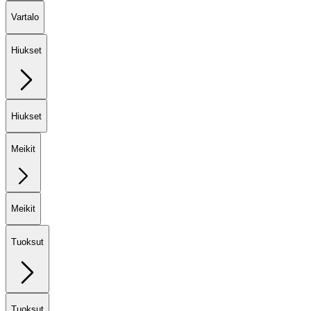
Vartalo
Hiukset
Hiukset
Meikit
Meikit
Tuoksut
Tuoksut