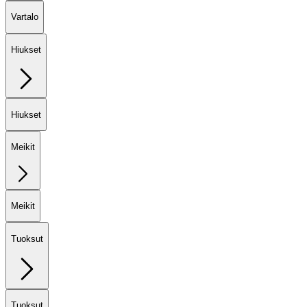
Vartalo
Hiukset
Hiukset
Meikit
Meikit
Tuoksut
Tuoksut