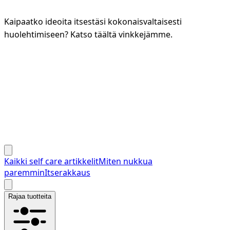
Kaipaatko ideoita itsestäsi kokonaisvaltaisesti
huolehtimiseen? Katso täältä vinkkejämme.
Kaikki self care artikkelit
Miten nukkua
paremmin
Itserakkaus
Rajaa tuotteita