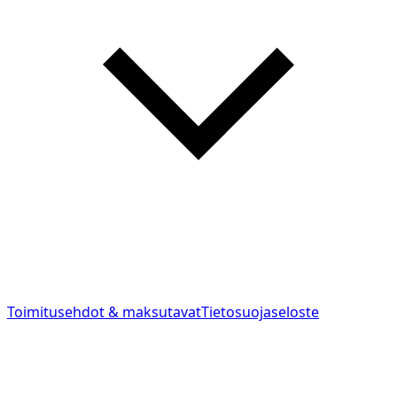
Toimitusehdot & maksutavat
Tietosuojaseloste