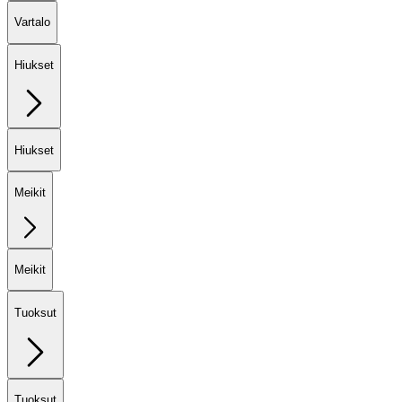
Vartalo
Hiukset
Hiukset
Meikit
Meikit
Tuoksut
Tuoksut