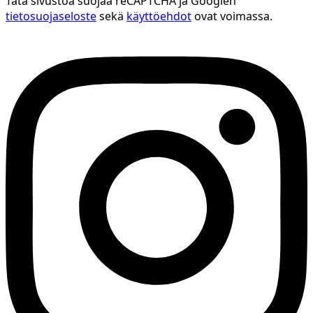
Tätä sivustoa suojaa reCAPTCHA ja Googlen
tietosuojaseloste
sekä
käyttöehdot
ovat voimassa.