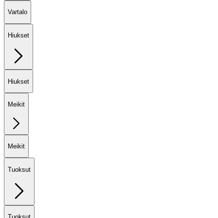
Vartalo
Hiukset
Hiukset
Meikit
Meikit
Tuoksut
Tuoksut