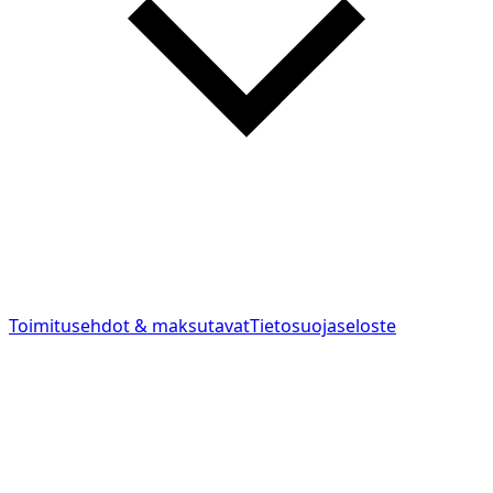
Toimitusehdot & maksutavat
Tietosuojaseloste