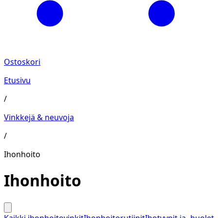
Ostoskori
Etusivu
/
Vinkkejä & neuvoja
/
Ihonhoito
Ihonhoito
Kaikki ihonhoitovinkit
Ihonhoitorutiinit
Ihotyypit ja -huolet