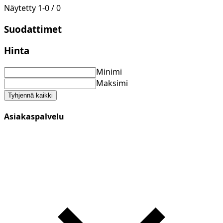
Näytetty
1
-
0
/
0
Suodattimet
Hinta
Minimi
Maksimi
Tyhjennä kaikki
Asiakaspalvelu