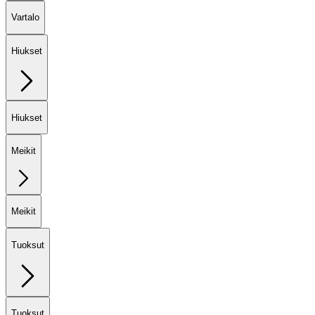
Vartalo
Hiukset
Hiukset
Meikit
Meikit
Tuoksut
Tuoksut