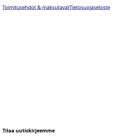
Toimitusehdot & maksutavat
Tietosuojaseloste
Tilaa uutiskirjeemme