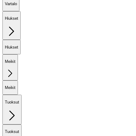
Vartalo
Hiukset
Hiukset
Meikit
Meikit
Tuoksut
Tuoksut