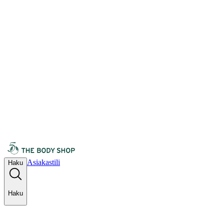
Asiakastili
Haku
Haku