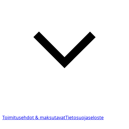
Toimitusehdot & maksutavat
Tietosuojaseloste