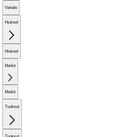
Vartalo
Hiukset
Hiukset
Meikit
Meikit
Tuoksut
Tuoksut