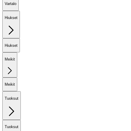
Vartalo
Hiukset
Hiukset
Meikit
Meikit
Tuoksut
Tuoksut