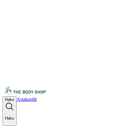
Asiakastili
Haku
Haku