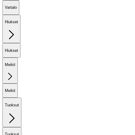
Vartalo
Hiukset
Hiukset
Meikit
Meikit
Tuoksut
Tuoksut