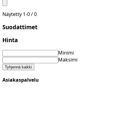
Näytetty
1
-
0
/
0
Suodattimet
Hinta
Minimi
Maksimi
Tyhjennä kaikki
Asiakaspalvelu