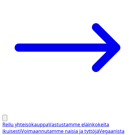
Reilu yhteisökauppa
Vastustamme eläinkokeita
ikuisesti
Voimaannutamme naisia ja tyttöjä
Vegaanista