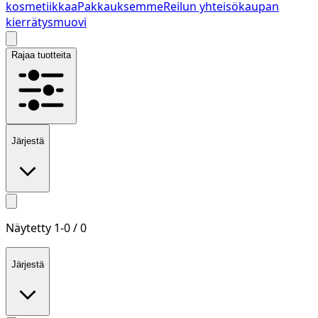
kosmetiikkaa
Pakkauksemme
Reilun yhteisökaupan
kierrätysmuovi
Rajaa tuotteita
Järjestä
Näytetty
1
-
0
/
0
Järjestä