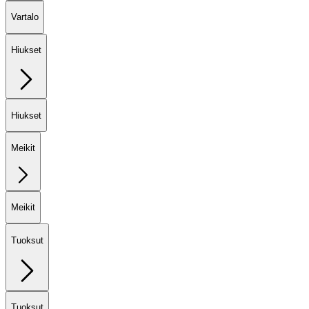
Vartalo
Hiukset
Hiukset
Meikit
Meikit
Tuoksut
Tuoksut