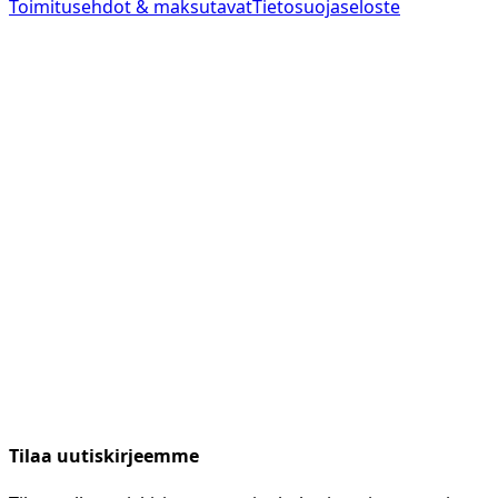
Toimitusehdot & maksutavat
Tietosuojaseloste
Tilaa uutiskirjeemme