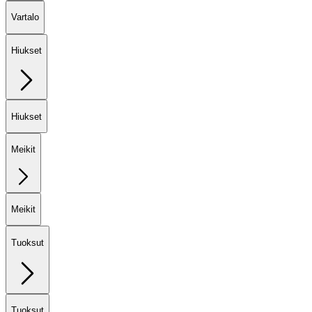
Vartalo
Hiukset
Hiukset
Meikit
Meikit
Tuoksut
Tuoksut