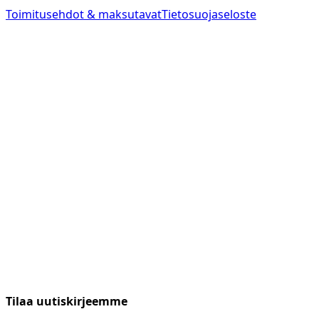
Toimitusehdot & maksutavat
Tietosuojaseloste
Tilaa uutiskirjeemme