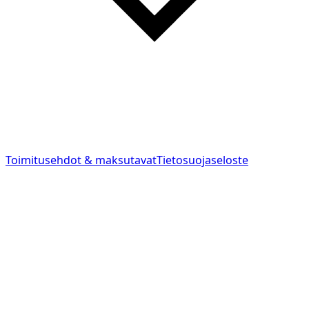
Toimitusehdot & maksutavat
Tietosuojaseloste