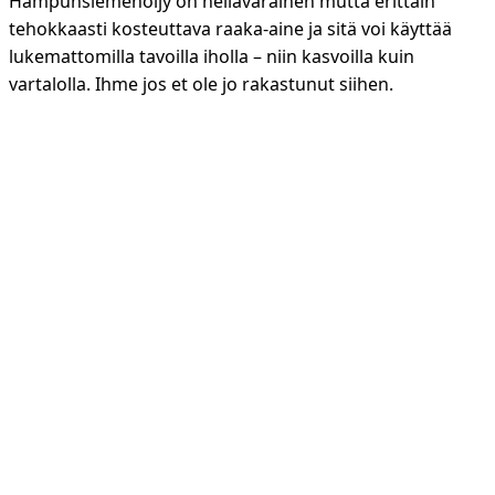
Hampunsiemenöljy on hellävarainen mutta erittäin
tehokkaasti kosteuttava raaka-aine ja sitä voi käyttää
lukemattomilla tavoilla iholla – niin kasvoilla kuin
vartalolla. Ihme jos et ole jo rakastunut siihen.