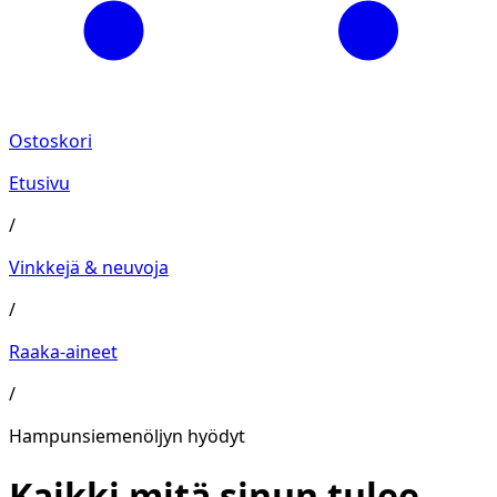
Ostoskori
Etusivu
/
Vinkkejä & neuvoja
/
Raaka-aineet
/
Hampunsiemenöljyn hyödyt
Kaikki mitä sinun tulee