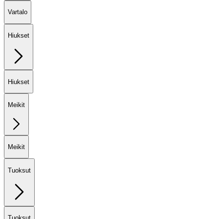
Vartalo
Hiukset
Hiukset
Meikit
Meikit
Tuoksut
Tuoksut