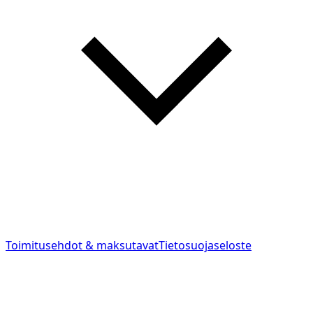
Toimitusehdot & maksutavat
Tietosuojaseloste