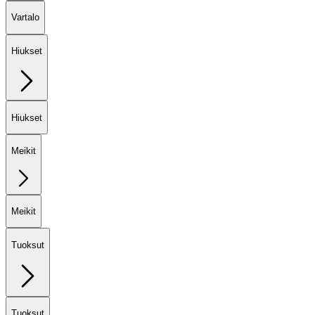
Vartalo
Hiukset
Hiukset
Meikit
Meikit
Tuoksut
Tuoksut