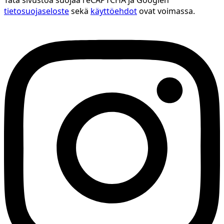
Tätä sivustoa suojaa reCAPTCHA ja Googlen
tietosuojaseloste
sekä
käyttöehdot
ovat voimassa.