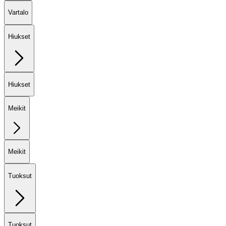
Vartalo
Hiukset
Hiukset
Meikit
Meikit
Tuoksut
Tuoksut