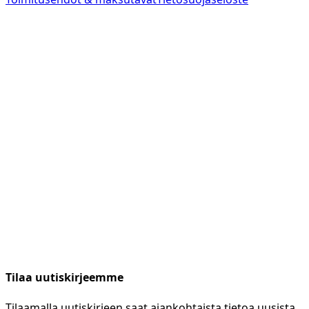
Tilaa uutiskirjeemme
Tilaamalla uutiskirjeen saat ajankohtaista tietoa uusista