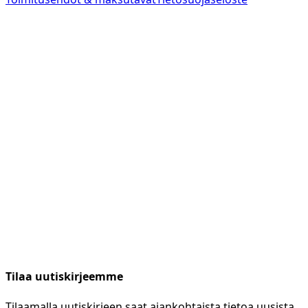
Tilaa uutiskirjeemme
Tilaamalla uutiskirjeen saat ajankohtaista tietoa uusista