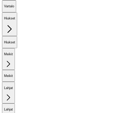
Vartalo
Hiukset
Hiukset
Meikit
Meikit
Lahjat
Lahjat