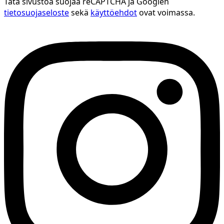
Tätä sivustoa suojaa reCAPTCHA ja Googlen
tietosuojaseloste
sekä
käyttöehdot
ovat voimassa.