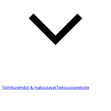
Toimitusehdot & maksutavat
Tietosuojaseloste