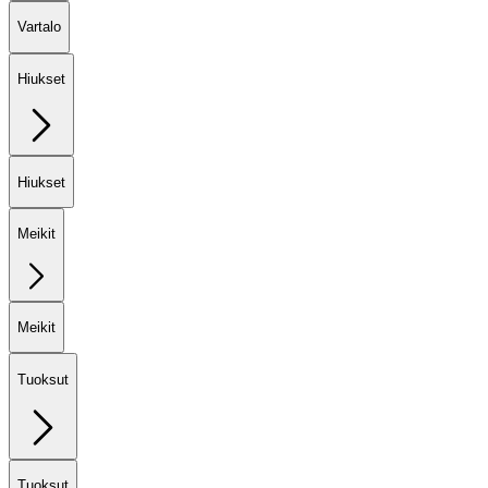
Vartalo
Hiukset
Hiukset
Meikit
Meikit
Tuoksut
Tuoksut