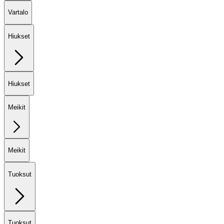
Vartalo
Hiukset
Hiukset
Meikit
Meikit
Tuoksut
Tuoksut