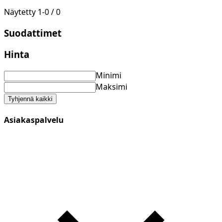
Näytetty
1
-
0
/
0
Suodattimet
Hinta
Minimi
Maksimi
Tyhjennä kaikki
Asiakaspalvelu