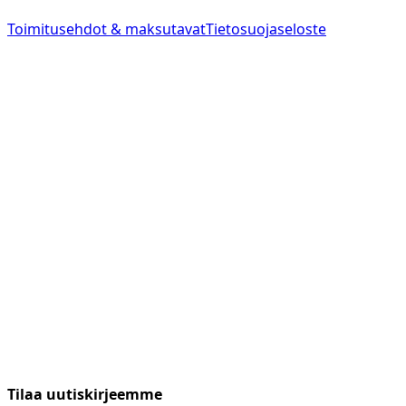
Toimitusehdot & maksutavat
Tietosuojaseloste
Tilaa uutiskirjeemme