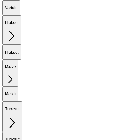
Vartalo
Hiukset
Hiukset
Meikit
Meikit
Tuoksut
Tuoksut