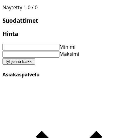
Näytetty
1
-
0
/
0
Suodattimet
Hinta
Minimi
Maksimi
Tyhjennä kaikki
Asiakaspalvelu