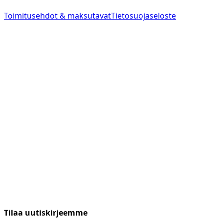
Toimitusehdot & maksutavat
Tietosuojaseloste
Tilaa uutiskirjeemme