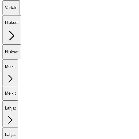
Vartalo
Hiukset
Hiukset
Meikit
Meikit
Lahjat
Lahjat