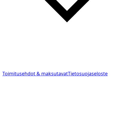
Toimitusehdot & maksutavat
Tietosuojaseloste