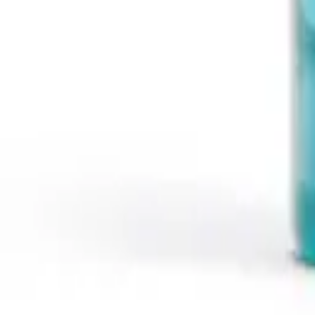
Asiakastili
Haku
Haku