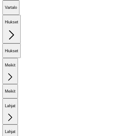
Vartalo
Hiukset
Hiukset
Meikit
Meikit
Lahjat
Lahjat