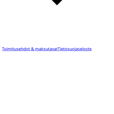
Toimitusehdot & maksutavat
Tietosuojaseloste