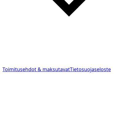
Toimitusehdot & maksutavat
Tietosuojaseloste