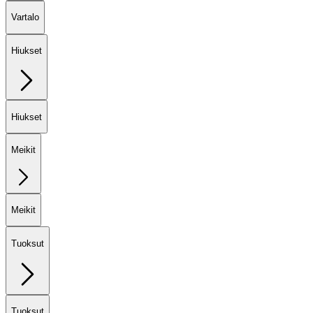
Vartalo
Hiukset
Hiukset
Meikit
Meikit
Tuoksut
Tuoksut