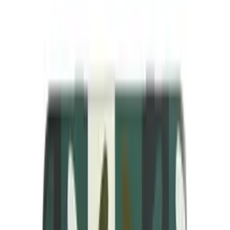
Suihkugeeli