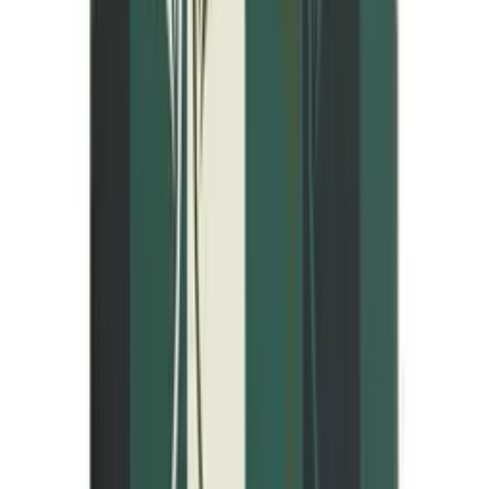
Kylpy- ja vartalolahjat