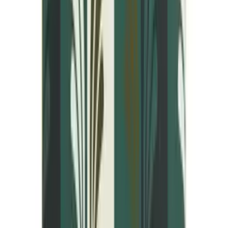
Kasvolahjat
Ihotyyppi