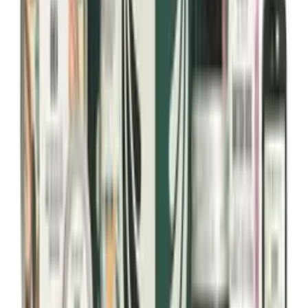
Eloton, väsynyt iho
Tuotesarja