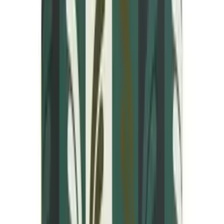
Kylpy- ja vartalolahjat