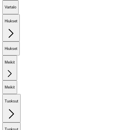
Vartalo
Hiukset
Hiukset
Meikit
Meikit
Tuoksut
Tuoksut