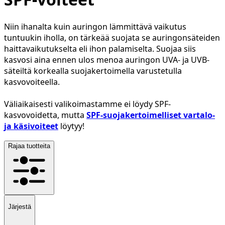
Niin ihanalta kuin auringon lämmittävä vaikutus
tuntuukin iholla, on tärkeää suojata se auringonsäteiden
haittavaikutukselta eli ihon palamiselta. Suojaa siis
kasvosi aina ennen ulos menoa auringon UVA- ja UVB-
säteiltä korkealla suojakertoimella varustetulla
kasvovoiteella.
Väliaikaisesti valikoimastamme ei löydy SPF-
kasvovoidetta, mutta
SPF-suojakertoimelliset vartalo-
ja käsivoiteet
löytyy!
Rajaa tuotteita
Järjestä