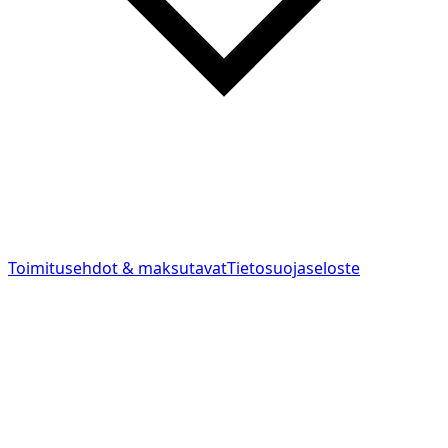
Toimitusehdot & maksutavat
Tietosuojaseloste