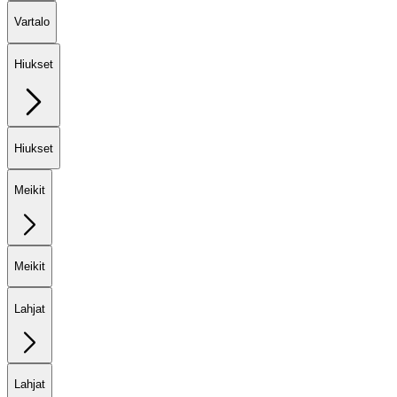
Vartalo
Hiukset
Hiukset
Meikit
Meikit
Lahjat
Lahjat