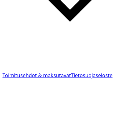
Toimitusehdot & maksutavat
Tietosuojaseloste