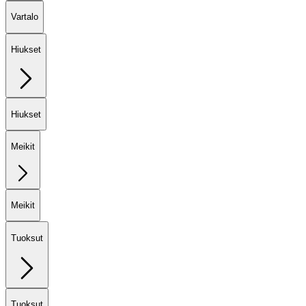
Vartalo
Hiukset
Hiukset
Meikit
Meikit
Tuoksut
Tuoksut