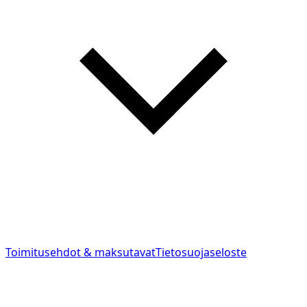
Toimitusehdot & maksutavat
Tietosuojaseloste