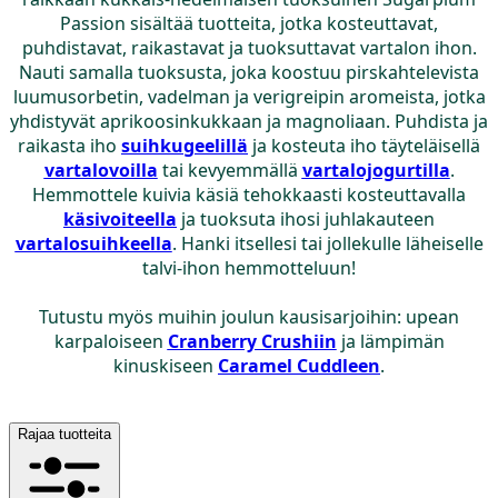
Passion sisältää tuotteita, jotka kosteuttavat,
puhdistavat, raikastavat ja tuoksuttavat vartalon ihon.
Nauti samalla tuoksusta, joka koostuu pirskahtelevista
luumusorbetin, vadelman ja verigreipin aromeista, jotka
yhdistyvät aprikoosinkukkaan ja magnoliaan. Puhdista ja
raikasta iho
suihkugeelillä
ja kosteuta iho täyteläisellä
vartalovoilla
tai kevyemmällä
vartalojogurtilla
.
Hemmottele kuivia käsiä tehokkaasti kosteuttavalla
käsivoiteella
ja tuoksuta ihosi juhlakauteen
vartalosuihkeella
.
Hanki itsellesi tai jollekulle läheiselle
talvi-ihon hemmotteluun!
Tutustu myös muihin joulun kausisarjoihin: upean
karpaloiseen
Cranberry Crushiin
ja lämpimän
kinuskiseen
Caramel Cuddleen
.
Rajaa tuotteita