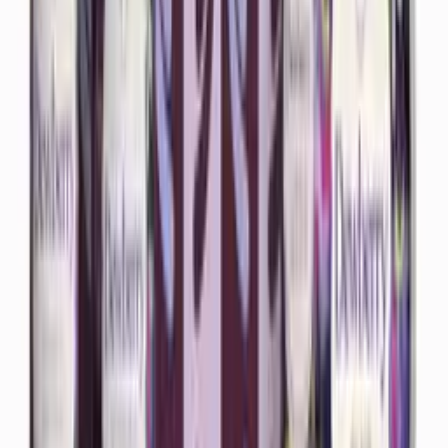
Kylpy- ja vartalolahjat
Ihotyyppi