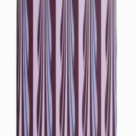
Suihkugeeli