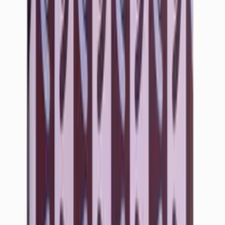
Vartalojogurtit